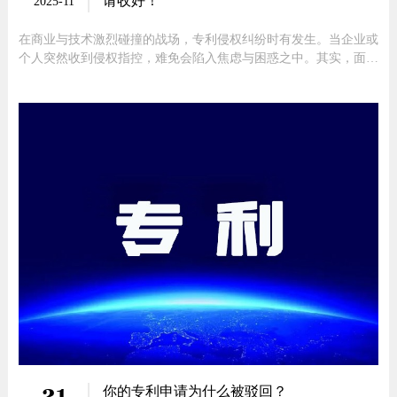
请收好！
2025-11
在商业与技术激烈碰撞的战场，专利侵权纠纷时有发生。当企业或
个人突然收到侵权指控，难免会陷入焦虑与困惑之中。其实，面对
这类指控，并非只能束手就擒，不侵权抗辩便是重要的 “自救” 手
段之一。今天，我们就为大家剖析几个重要的不侵权抗辩依据，助
你解决专利纠纷难题。一、先用权抗辩先用权抗辩的核心逻辑在
于，若你比
21
你的专利申请为什么被驳回？