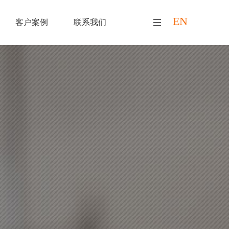
EN
客户案例
联系我们
客户案例
联系我们