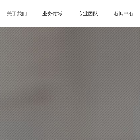
关于我们
业务领域
专业团队
新闻中心
关于我们
业务领域
专业团队
新闻中心